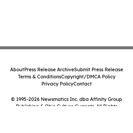
About
Press Release Archive
Submit Press Release
Terms & Conditions
Copyright/DMCA Policy
Privacy Policy
Contact
© 1995-2026 Newsmatics Inc. dba Affinity Group
Publishing & Ohio Culture Currents. All Rights
Reserved.
Cookie Settings / Your Privacy Choices