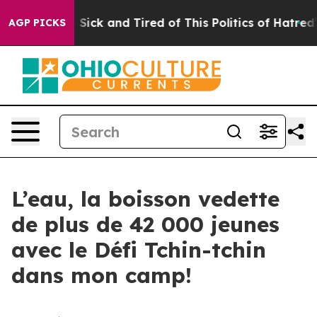
le Are Sick and Tired of This Politics of Hatred”
The S
AGP PICKS
L’eau, la boisson vedette
de plus de 42 000 jeunes
avec le Défi Tchin-tchin
dans mon camp!