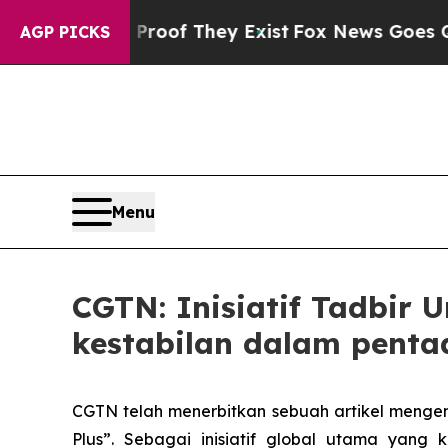
rs no Proof They Exist
Fox News Goes Quiet as 'M
AGP PICKS
Menu
CGTN: Inisiatif Tadbir
kestabilan dalam penta
CGTN telah menerbitkan sebuah artikel mengena
Plus”. Sebagai inisiatif global utama yang 