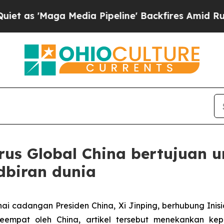
aga Media Pipeline' Backfires Amid Rumors Trum
 Urus Global China bertujua
dbiran dunia
i cadangan Presiden China, Xi Jinping, berhubung Inis
keempat oleh China, artikel tersebut menekankan kepe