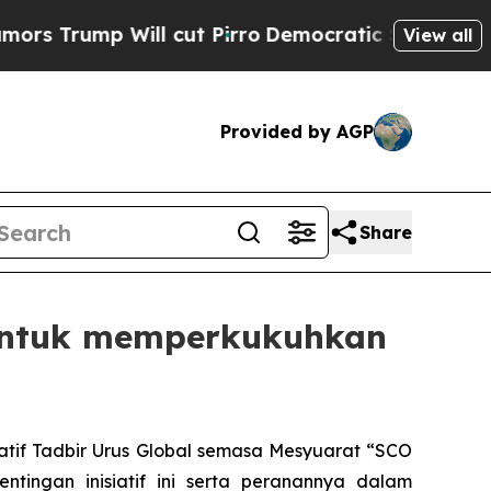
p Will cut Pirro
Democratic Socialists of Ameri
View all
Provided by AGP
Share
n untuk memperkukuhkan
iatif Tadbir Urus Global semasa Mesyuarat “SCO
ntingan inisiatif ini serta peranannya dalam