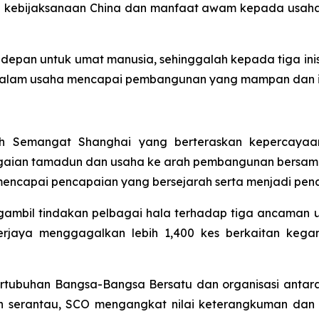
n kebijaksanaan China dan manfaat awam kepada usah
an untuk umat manusia, sehinggalah kepada tiga inisiat
 dalam usaha mencapai pembangunan yang mampan dan in
eh Semangat Shanghai yang berteraskan kepercaya
gaian tamadun dan usaha ke arah pembangunan bersama
ncapai pencapaian yang bersejarah serta menjadi pena
ambil tindakan pelbagai hala terhadap tiga ancaman u
berjaya menggagalkan lebih 1,400 kes berkaitan kega
ertubuhan Bangsa-Bangsa Bersatu dan organisasi antar
an serantau, SCO mengangkat nilai keterangkuman dan