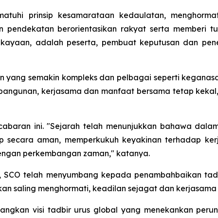
matuhi prinsip kesamarataan kedaulatan, menghorma
n pendekatan berorientasikan rakyat serta memberi 
ekayaan, adalah peserta, pembuat keputusan dan pen
 yang semakin kompleks dan pelbagai seperti keganasan,
bangunan, kerjasama dan manfaat bersama tetap kekal, 
baran ini. "Sejarah telah menunjukkan bahawa dalam 
p secara aman, memperkukuh keyakinan terhadap ker
g dengan perkembangan zaman," katanya.
h, SCO telah menyumbang kepada penambahbaikan tadb
n saling menghormati, keadilan sejagat dan kerjasama
uangkan visi tadbir urus global yang menekankan pe